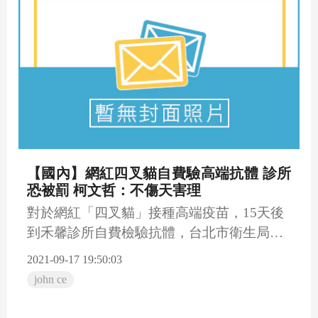
【國內】網紅四叉貓自費驗高端抗體 診所
恐被罰 柯文哲：不傷天害理
對於網紅「四叉貓」接種高端疫苗，15天後
到禾馨診所自費檢驗抗體，台北市衛生局則
指出，若有違法，將依《...
2021-09-17 19:50:03
john ce