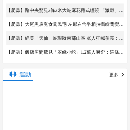
【爬蟲】路中央驚見2條2米大蛇麻花捲式纏繞 「激戰」過程全被拍
【爬蟲】大尾黑眉覓食闖民宅 左鄰右舍爭相拍攝瞬間變明星
【爬蟲】絕美「天仙」蛇現蹤南部山區 眾人狂喊羨慕：太幸運
【爬蟲】飯店房間驚見「翠綠小蛇」1.2萬人嚇歪：這條有毒
【爬蟲】真害！2年前不忍心抓牠 如今果園變成「侏儸紀公園」
運動
更多