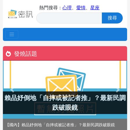
熱門搜尋：
心理
、
愛情
、
星座
搜尋
發燒話題
Previous
Next
賴品妤倒地「自摔或被記者推」？最新民調
跌破眼鏡
【國內】賴品妤倒地「自摔或被記者推」？最新民調跌破眼鏡