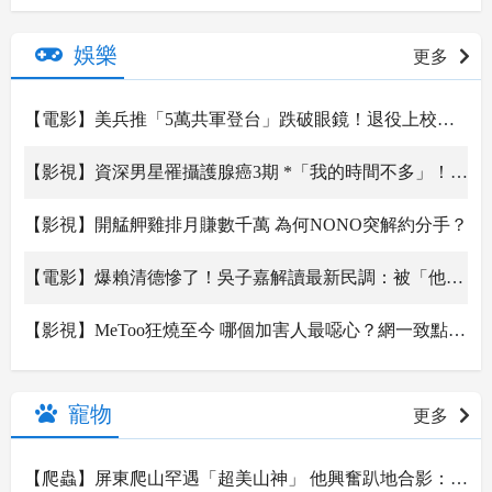
【政治】郭台銘宣布參選後 最新2萬人民調曝光！網狂倒向「這人」
娛樂
更多
【電影】美兵推「5萬共軍登台」跌破眼鏡！退役上校爆出驚人內幕
【影視】資深男星罹攝護腺癌3期 *「我的時間不多」！吐出最新病況
【影視】開艋舺雞排月賺數千萬 為何NONO突解約分手？
【電影】爆賴清德慘了！吳子嘉解讀最新民調：被「他」狠咬一口
【影視】MeToo狂燒至今 哪個加害人最噁心？網一致點名他：沒有之一
【影視】陳慧翎導演永別了 吳建豪「燒光弔唁花束」
寵物
更多
【爬蟲】屏東爬山罕遇「超美山神」 他興奮趴地合影：多年沒看到