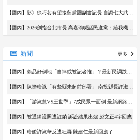
【國內】影》徐巧芯有望接藍黨團副書記長 自認七大武器之首「好折凳」
【國內】2026劍指台北市長 高嘉瑜喊話民進黨：給我機會贏一席！
【國內】黃國昌被柯P嚴重否定？ 媒體人曝2句話藏深意：覺得他玩過頭
新聞
更多
【國內】賴品妤倒地「自摔或被記者推」？最新民調跌破眼鏡
【國內】陳揆暗諷「有些縣未超前部署」 南投縣長許淑華不忍回嗆了
【國內】「游淑慧VS王世堅」7成民眾一面倒 最新網路民調跌破眼鏡
【國內】被通緝護照遭註銷 訴訟結果出爐 彭文正4字回應
【國內】暗酸許淑華反遭狂轟 陳建仁最新回應了