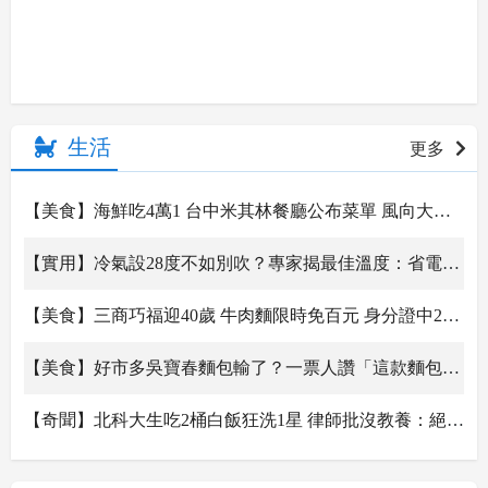
生活
更多
【美食】海鮮吃4萬1 台中米其林餐廳公布菜單 風向大轉彎
【實用】冷氣設28度不如別吹？專家揭最佳溫度：省電6％
【美食】三商巧福迎40歲 牛肉麵限時免百元 身分證中2碼請吃滷排骨
【美食】好市多吳寶春麵包輸了？一票人讚「這款麵包」更好吃：內餡不少
【奇聞】北科大生吃2桶白飯狂洗1星 律師批沒教養：絕不錄用
【實用】不鏽鋼鍋「彩虹紋」污垢怎去除？日廠商教3步驟光亮如新