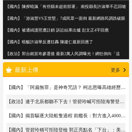
【國內】陳揆暗諷「有些縣未超前部署」 南投縣長許淑華不忍回嗆
了
【國內】「游淑慧VS王世堅」7成民眾一面倒 最新網路民調跌破眼
鏡
【國內】被通緝護照遭註銷 訴訟結果出爐 彭文正4字回應
【國內】暗酸許淑華反遭狂轟 陳建仁最新回應了
【政治】郭台銘宣布參選後 最新2萬人民調曝光！網狂倒向「這
人」
最新上傳
更多
【國內】「阿扁無罪」是神奇咒語？ 柯志恩曝高雄經歷：民眾對我敵意消失、立馬拍手
【政治】連于北辰都聽不下去！管碧玲喊可拒陸海警登檢他4字轟爆
【國內】揭昔驅逐大陸船隻過程 前艦長：對方進入4000碼內就錄影「保護自己」
【國內】管碧玲稱可拒陸登檢 郭正亮點名「下台」：美國都知道事態嚴重了