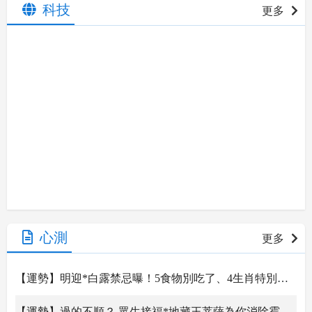
科技
更多
心測
更多
【運勢】明迎*白露禁忌曝！5食物別吃了、4生肖特別注意「這疾病」
【運勢】過的不順？ 眾生接福*地藏王菩薩為你消除霉運和不順