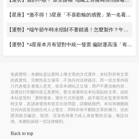
【星座】*激不得！3星座「不喜歡輸的感覺」第一名看似悠閒暗地超拚
【運勢】*端午節午時水招財不要錯過！怎麼製作？午時水禁忌、用法有哪些？
【運勢】*4星座本月有望對中統一發票 偏財運高漲「有機會獲得高額回報」
【運勢】.7/23迎大暑巧遇「天貺節」！轉運方法曝光
免責聲明：本網站是以實時上傳文章的方式運作，本站對所有文章
的真實性、完整性及立場等，不負任何法律責任。而一切文章內容
只代表發文者個人意見，並非本網站之立場，用戶不應信賴內容，
並應自行判斷內容之真實性。發文者擁有在本站張貼的文章。由於
本站是受到「實時發表」運作方式所規限，故不能完全監查所有即
時文章，若讀者發現有留言出現問題，請聯絡我們。本站有權刪除
任何內容及拒絕任何人士發文，同時亦有不刪除文章的權力。切勿
撰寫粗言穢語、毀謗、渲染色情暴力或人身攻擊的言論，敬請自
律。本網站保留一切法律權利。
Back to top