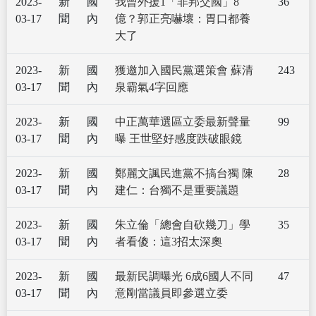
2023-
新
國
我曾外援1「非邦交國」8
36
03-17
聞
內
億？郭正亮嚇壞：胃口都養
大了
2023-
新
國
獲邀加入國民黨選策會 蘇清
243
03-17
聞
內
泉霸氣4字回應
2023-
新
國
中正萬華選區立委最新聲量
99
03-17
聞
內
曝 王世堅好感度跌破眼鏡
2023-
新
國
鄭麗文諷民進黨不搞台獨 陳
28
03-17
聞
內
建仁：台獨不是重要議題
2023-
新
國
朱立倫「總會自砍幾刀」學
35
03-17
聞
內
者看傻：這3招太深奧
2023-
新
國
最新民調曝光 6成6國人不同
47
03-17
聞
內
意剛當議員即參選立委