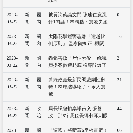
敢辦
2023-
新
國
被質詢蔡論文門 陳建仁竟跳
0
03-22
聞
內
針1句話！林環牆：震驚失望
2023-
新
國
太陽花學運警驅離「逾越比
16
03-22
聞
內
例原則」 監察院糾正5機關
2023-
新
國
轟張善政「尸位素餐」 綠議
2
03-22
聞
內
員提案數遭起底 粉專酸爆了
2023-
新
國
藍綠政黨最新民調戲劇性翻
21
03-22
聞
內
轉！林環牆嚇壞了：令人震
驚
2023-
新
政
局長議會拍桌爆衝突 張善
44
03-22
聞
治
政：那8字我也覺得刺耳刺眼
2023-
新
國
「這國」將新蓋6座核電廠！
66