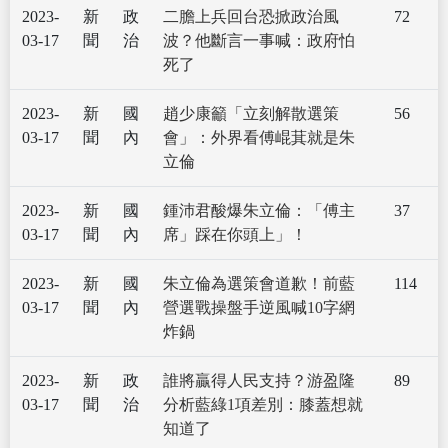
2023-
新
政
二膽上兵回台恐掀政治風
72
03-17
聞
治
波？他斷言一事喊：政府怕
死了
2023-
新
國
趙少康籲「立刻解散選策
56
03-17
聞
內
會」：外界看傅崐萁就是朱
立倫
2023-
新
國
鍾沛君酸爆朱立倫：「傅主
37
03-17
聞
內
席」踩在你頭上」！
2023-
新
國
朱立倫為選策會道歉！前藍
114
03-17
聞
內
營選戰操盤手逆風喊10字網
炸鍋
2023-
新
政
誰將贏得人民支持？游盈隆
89
03-17
聞
治
分析藍綠1項差別：膝蓋想就
知道了