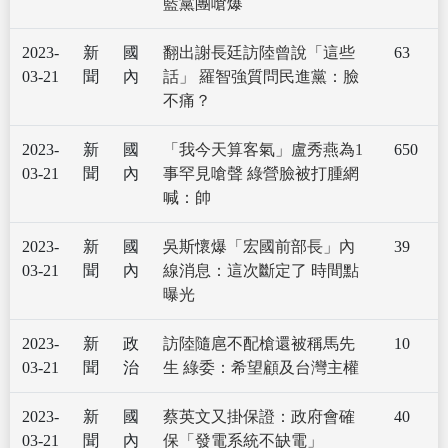
藍黨團嗆爆
2023-
新
國
翻出謝長廷訪陸曾說「這些
63
03-21
聞
內
話」 羅智強質問民進黨：臉
不痛？
2023-
新
國
「我今天算客氣」盧秀燕為1
650
03-21
聞
內
事罕見嗆聲 綠營臉被打腫網
喊：帥
2023-
新
國
吳斯懷爆「宏國前部長」內
39
03-21
聞
內
線消息：這次斷定了 時間點
曝光
2023-
新
政
訪陸隨扈不配槍還被稱馬先
10
03-21
聞
治
生 綠委：希望顧及台灣主權
2023-
新
國
蔡英文又掛保證：政府會確
40
03-21
聞
內
保「發電系統不缺電」