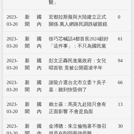
醫」
2023-
新
國
宏都拉斯擬與大陸建立正式
0
03-20
聞
內
關係 萬人網路民調跌破眼鏡
2023-
新
國
徐巧芯喊話4都首長2024顧好
61
03-20
聞
內
「這件事」：不只為國民黨
2023-
新
國
彭文正轟民進黨政府：女兒
94
03-20
聞
內
唱首歌 竟被公開霸凌半年
2023-
新
國
謝龍介選台北市立委？吳子
66
03-20
聞
內
嘉：聽到快昏倒了
2023-
新
國
賴士葆：馬英九赴陸只會有
13
03-20
聞
內
正面影響 不會是負面
2023-
新
國
金溥聰：朱立倫拖著不徵召
30
03-20
聞
內
就是在削弱最強母雞