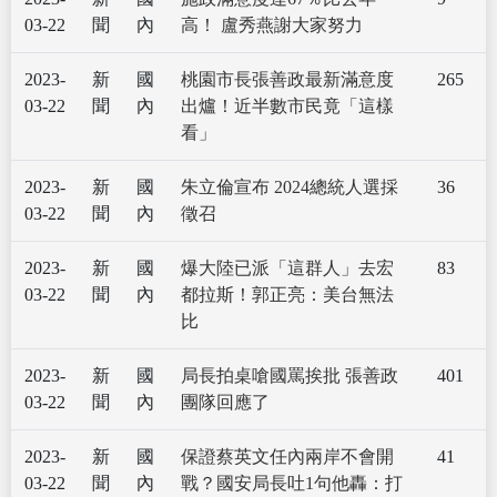
03-22
聞
內
高！ 盧秀燕謝大家努力
2023-
新
國
桃園市長張善政最新滿意度
265
03-22
聞
內
出爐！近半數市民竟「這樣
看」
2023-
新
國
朱立倫宣布 2024總統人選採
36
03-22
聞
內
徵召
2023-
新
國
爆大陸已派「這群人」去宏
83
03-22
聞
內
都拉斯！郭正亮：美台無法
比
2023-
新
國
局長拍桌嗆國罵挨批 張善政
401
03-22
聞
內
團隊回應了
2023-
新
國
保證蔡英文任內兩岸不會開
41
03-22
聞
內
戰？國安局長吐1句他轟：打