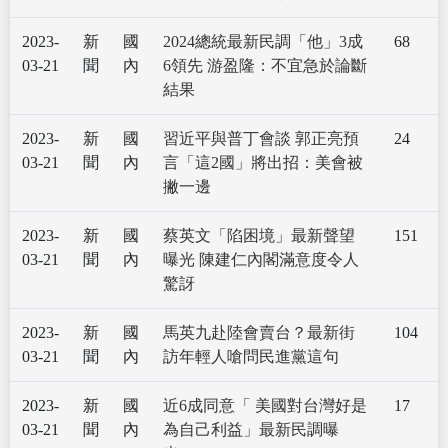
2023-
新
國
2024總統最新民調「他」3成
68
03-21
聞
內
6領先 游盈隆：不宜急於論斷
結果
2023-
新
國
習近平與普丁會談 郭正亮預
24
03-21
聞
內
言「這2國」將出招：美會被
撇一邊
2023-
新
國
蔡英文「陷困境」最新聲望
151
03-21
聞
內
曝光 陳建仁內閣滿意度令人
驚訝
2023-
新
國
馬英九赴陸會賣台？最新街
104
03-21
聞
內
訪年輕人嗆問民進黨這句
2023-
新
國
近6成同意「 美國對台灣好是
17
03-21
聞
內
為自己利益」最新民調曝