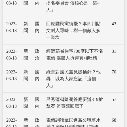
03-18
聞
內
提名委員會 傳核心是「這4
人」
2023-
新
國
回應國民黨紛擾？李四川貼
43
03-18
聞
內
文耐人尋味：樹一個敵人多
一道坎
2023-
新
政
經濟部喊住宅700度以下不漲
31
03-18
聞
治
電價 媒體人拆穿真相吐槽
2023-
新
國
綠營對國民黨見縫插針？他
70
03-18
聞
內
轟：以為大家忘記「這個
人」
2023-
新
國
呂秀蓮稱陳菊答應要辦319槍
57
03-18
聞
內
擊案 監察院回應了
2023-
新
政
電價調漲拿民進黨公職薪水
68
03-18
聞
治
補？她揪1綠委曾喊「讚成」