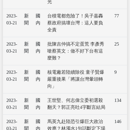
光
2023-
新
國
台積電都危險了！吳子嘉轟
77
03-21
聞
內
蔡政府搞壞台灣：這人要負
全責
2023-
新
國
批陳吉仲搞不定蛋荒 李彥秀
25
03-21
聞
內
嗆蔡英文：做不好下台有這
麼難？
2023-
新
國
核電廠若陸續除役 童子賢爆
9
03-21
聞
內
嚴重後果「將讓台灣暈頭轉
向」
2023-
新
國
王世堅、何志偉立委初選殺
134
03-21
聞
內
翻天？郭正亮吐4字斷言結局
2023-
新
國
馬英九赴陸恐引爆巨大政治
146
03-21
聞
內
效應？林濁水1句話斷定下場