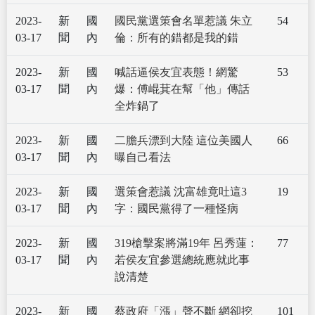
2023-
新
國
國民黨選策會名單惹議 朱立
54
03-17
聞
內
倫：所有的錯都是我的錯
2023-
新
國
喊話逼侯友宜表態！網驚
53
03-17
聞
內
爆：傅崐萁在幫「他」傳話
全炸鍋了
2023-
新
國
二膽兵漂到大陸 這位美國人
66
03-17
聞
內
曝自己看法
2023-
新
國
選策會惹議 沈富雄竟吐這3
19
03-17
聞
內
字：國民黨得了一種怪病
2023-
新
國
319槍擊案將滿19年 呂秀蓮：
77
03-17
聞
內
若侯友宜參選總統應就此事
說清楚
2023-
新
國
蔡政府「漲」聲不斷 網卻挖
101