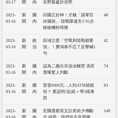
03-17
聞
內
在野黨處於劣勢
2023-
新
國
邱國正好神！才飆「讓軍官
48
03-16
聞
內
掉腦袋」 陸戰隊遺失T-91步
槍槍機秒尋獲
2023-
新
政
區域立委「空戰和陸戰都要
42
03-16
聞
治
強」！費鴻泰不忍了反擊喊1
句
2023-
新
國
認為二膽兵非游泳離營 馮世
74
03-16
聞
內
寬曝驚人判斷
2023-
新
國
普發6000元…人到ATM就能
83
03-16
聞
內
領？ 要認明1貼紙＋帶3樣東
西
2023-
新
國
宏國選蔡英文訪美前夕傳斷
149
03-16
聞
內
交 綠委：我們也不是塑膠