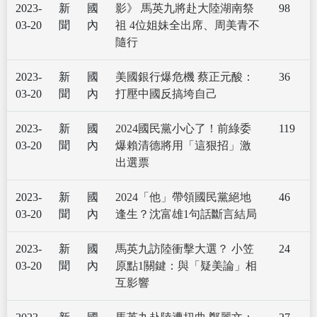
2023-
新
國
影》 馬英九將赴大陸湖南祭
98
03-20
聞
內
祖 4位姐妹全出席、周美青不
隨行
2023-
新
國
美國銀行爆危機 蔡正元酸：
36
03-20
聞
內
打壓中國反搞垮自己
2023-
新
國
2024國民黨小心了！前綠委
119
03-20
聞
內
爆賴清德將用「這狠招」激
出選票
2023-
新
國
2024「他」帶領國民黨絕地
46
03-20
聞
內
逢生？沈富雄1句話斷言結局
2023-
新
國
馬英九訪陸衝擊大選？ 小笠
24
03-20
聞
內
原點1關鍵：與「疑美論」相
互影響