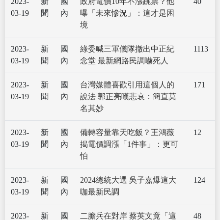
2023-
新
國
政府電價10年不漲跳票？他
40
03-19
聞
內
曝「未來慘況」：這才是困
境
2023-
新
國
綠委喊三軍儀隊撤出中正紀
1113
03-19
聞
內
念堂 最新網路民調嚇死人
2023-
新
國
台灣媒體喜歡引用這個人的
171
03-19
聞
內
說法 郭正亮嘆悲哀：簡直莫
名其妙
2023-
新
國
備轉容量靠天吃飯？王鴻薇
12
03-19
聞
內
揭電價調漲「1件事」：更可
怕
2023-
新
國
2024總統大選 吳子嘉爆這大
124
03-19
聞
內
咖最新民調
2023-
新
國
二膽兵在對岸 蔡英文竟「這
48