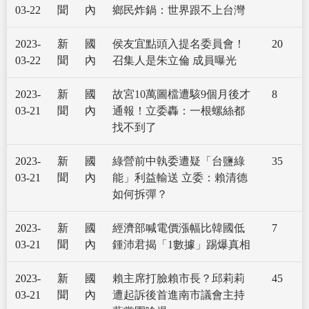
03-22
聞
內
鄉民炸鍋：世界跟不上台灣
2023-
新
國
侯友宜點頭入提名委員會！
20
03-22
聞
內
召集人是朱立倫 成員曝光
2023-
新
國
故宮10萬圖檔遭駭9個月後才
8
03-21
聞
內
通報！立委轟：一根螺絲都
找不到了
2023-
新
國
綠營前中執委遭疑「台鹽綠
35
03-21
聞
內
能」利益輸送 立委：賴清德
如何拆彈？
2023-
新
國
經濟部喊電價漲幅比韓國低
7
03-21
聞
內
鍾沛君揭「1數據」踢爆真相
2023-
新
國
賴主席打臉賴市長？邱莉莉
45
03-21
聞
內
遭起訴後首進南市議會主持