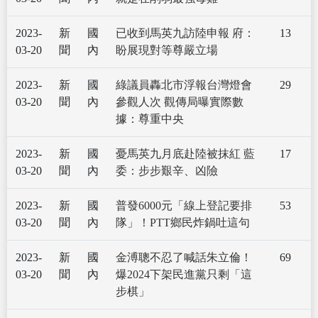
2023-
新
國
已收到馬英九訪陸申報 府：
13
03-20
聞
內
盼展現對等尊嚴立場
2023-
新
國
綠議員轟北市浮報台灣燈會
29
03-20
聞
內
參觀人次 觀傳局曝實際數
據：尊重中央
2023-
新
國
憂馬英九月底赴陸被抹紅 藍
17
03-20
聞
內
委：步步艱辛、凶險
2023-
新
國
普發6000元「線上登記要排
53
03-20
聞
內
隊」！PTT鄉民炸鍋吐這句
2023-
新
國
金溥聰不忍了喊話朱立倫！
69
03-20
聞
內
爆2024下架民進黨只剩「這
步棋」