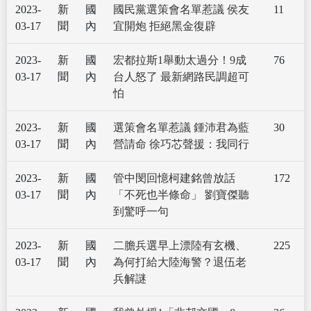
2023-
新
國
國民黨選策會名單惹議 侯友
11
03-17
聞
內
宜開炮 拒絕黑金復辟
2023-
新
國
宏都拉斯1舉動太過分！9成
76
03-17
聞
內
台人怒了 最新網路民調超可
怕
2023-
新
國
選策會名單惹議 鍾沛君為藍
30
03-17
聞
內
營請命 徐巧芯聲援：我同行
2023-
新
國
管中閔回憶柯建銘曾放話
172
03-17
聞
內
「不死也半條命」 劉寶傑聽
到驚呼一句
2023-
新
國
二膽兵選早上漂陸有玄機、
225
03-17
聞
內
為何打給大陸海警？退伍老
兵解謎