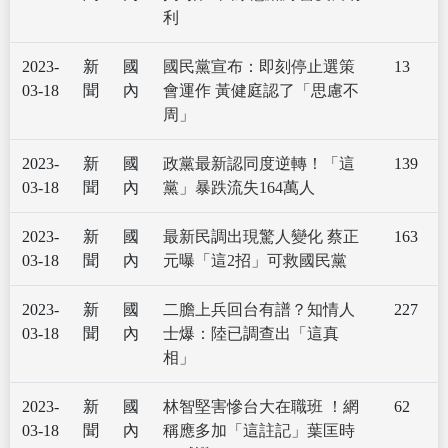
利
2023-
新
國
國民黨宣布：即刻停止選策
13
03-18
聞
內
會運作 黃健庭認了「思慮不
周」
2023-
新
國
政黨最新認同度逆轉！「這
139
03-18
聞
內
黨」暴跌流失164萬人
2023-
新
國
最新民調出現驚人變化 蔡正
163
03-18
聞
內
元曝「這2招」可救國民黨
2023-
新
國
二膽上兵回台有譜？知情人
227
03-18
聞
內
士爆：陸已調查出「這真
相」
2023-
新
國
林智堅害慘台大在職班 ！網
62
03-18
聞
內
稱應多加「這註記」葉匡時