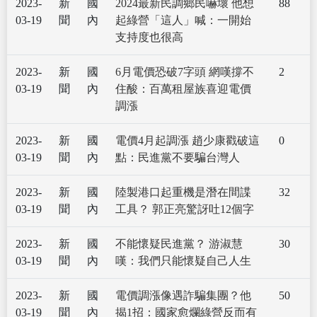
2023-
新
國
2024最新民調鄉民嚇壞 他想
88
03-19
聞
內
起綠營「這人」喊：一開始
支持度也很高
2023-
新
國
6月電價恐破7字頭 網嘆撐不
2
03-19
聞
內
住酸：百萬租屋族喜迎電價
調漲
2023-
新
國
電價4月起調漲 趙少康戳破這
0
03-19
聞
內
點：民進黨不要騙台灣人
2023-
新
國
陸製港口起重機是潛在間諜
32
03-19
聞
內
工具？ 郭正亮驚訝吐12個字
2023-
新
國
不能懷疑民進黨？ 游淑慧
30
03-19
聞
內
嘆：我們只能懷疑自己人生
2023-
新
國
電價調漲像遇詐騙集團？他
50
03-19
聞
內
揭1招：國家愈爛綠營反而有