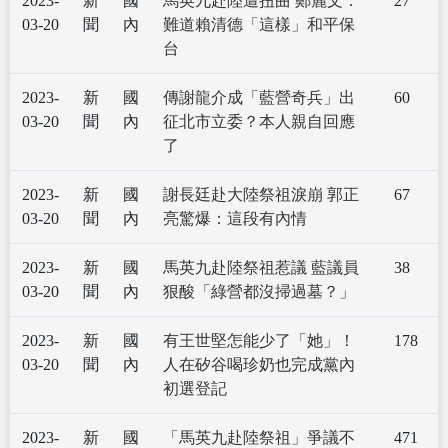
2023-
新
國
馬英九赴陸遭扭曲 鄭麗文：
27
03-20
聞
內
難道賴清德「這樣」和平保
台
2023-
新
國
傳謝龍介成「藍營奇兵」出
60
03-20
聞
內
征北市立委？本人親自回應
了
2023-
新
國
謝長廷赴大陸祭祖淚崩 郭正
67
03-20
聞
內
亮驚爆：這段有內情
2023-
新
國
馬英九赴陸祭祖惹議 藍議員
38
03-20
聞
內
狠酸「綠營都沒掃過墓？」
2023-
新
國
有王世堅怎能少了「她」！
178
03-20
聞
內
人在矽谷喝珍奶也完成黨內
初選登記
2023-
新
國
「馬英九赴陸祭祖」爭議不
471