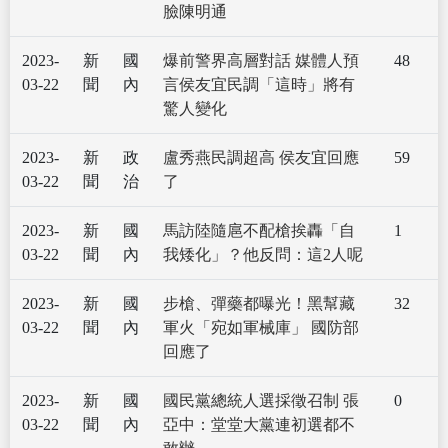
臉陳明通
2023-
新
國
爆前警界高層對話 媒體人預
48
03-22
聞
內
言侯友宜民調「這時」將有
驚人變化
2023-
新
政
盧秀燕民調超高 侯友宜回應
59
03-22
聞
治
了
2023-
新
國
馬訪陸隨扈不配槍挨轟「自
1
03-22
聞
內
我矮化」？他反問：這2人呢
2023-
新
國
步槍、彈藥都曝光！黑幫藏
32
03-22
聞
內
軍火「宛如軍械庫」 國防部
回應了
2023-
新
國
國民黨總統人選採徵召制 張
0
03-22
聞
內
亞中：堂堂大黨連初選都不