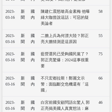
2023-
新
國
陳建仁震怒嗆高金素梅 他曝
58
03-16
聞
內
綠大咖曾說這話：可惡的疑
美論者
2023-
新
國
二膽上兵為何漂大陸？郭正
55
03-16
聞
內
亮大膽猜測是這原因
2023-
新
國
藍營選民已受夠國民黨了？
75
03-16
聞
內
郭正亮驚爆：2024這事很重
要
2023-
新
國
不只宏都拉斯！鄭麗文示
66
03-16
聞
內
警：面臨斷交危機還有「這
國」
2023-
新
國
白宮前國安顧問語出驚人 郭
46
03-16
聞
內
正亮揭美國人真實想法：麻