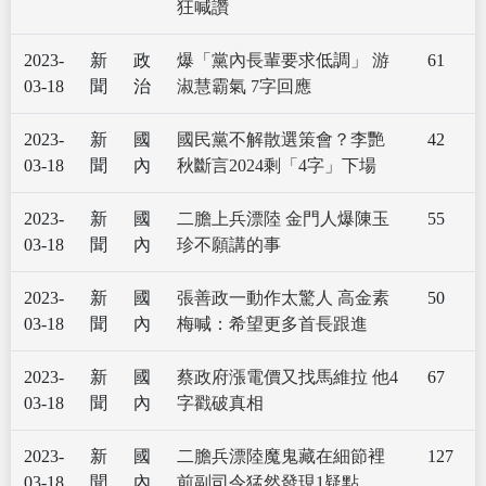
狂喊讚
2023-
新
政
爆「黨內長輩要求低調」 游
61
03-18
聞
治
淑慧霸氣 7字回應
2023-
新
國
國民黨不解散選策會？李艷
42
03-18
聞
內
秋斷言2024剩「4字」下場
2023-
新
國
二膽上兵漂陸 金門人爆陳玉
55
03-18
聞
內
珍不願講的事
2023-
新
國
張善政一動作太驚人 高金素
50
03-18
聞
內
梅喊：希望更多首長跟進
2023-
新
國
蔡政府漲電價又找馬維拉 他4
67
03-18
聞
內
字戳破真相
2023-
新
國
二膽兵漂陸魔鬼藏在細節裡
127
03-18
聞
內
前副司令猛然發現1疑點