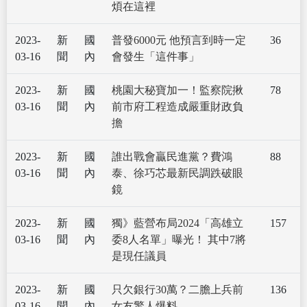
煩在這裡
2023-
新
國
普發6000元 他預言到時一定
36
03-16
聞
內
會發生「這件事」
2023-
新
國
桃園大秘寶加一！監察院揪
78
03-16
聞
內
前市府工程造成嚴重財政負
擔
2023-
新
國
誰出戰會贏民進黨？費鴻
88
03-16
聞
內
泰、徐巧芯最新民調跌破眼
鏡
2023-
新
國
獨》藍營布局2024「高雄立
157
03-16
聞
內
委8人名單」曝光！ 其中7將
是現任議員
2023-
新
國
只欠銀行30萬？二膽上兵前
136
03-16
聞
內
女友驚人爆料