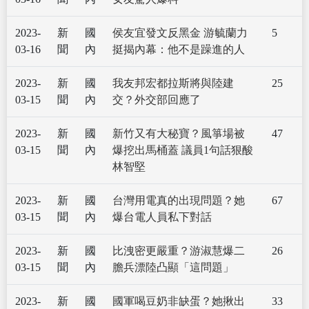
2023-
新
國
侯友宜發文反黑金 游毓蘭力
5
03-16
聞
內
挺揭內幕：他不是躁進的人
2023-
新
國
我友邦宏都拉斯將與陸建
25
03-15
聞
內
交？外交部回應了
2023-
新
國
新竹又有大秘寶？風箏場被
47
03-15
聞
內
爆挖出馬桶蓋 議員1句話狠酸
林智堅
2023-
新
國
台灣用電真的出現問題？她
67
03-15
聞
內
爆台電人員私下對話
2023-
新
國
比洩密更嚴重？游淑慧爆二
26
03-15
聞
內
膽兵漂陸凸顯「這問題」
2023-
新
國
國軍喝豆奶非缺蛋？她揪出
33