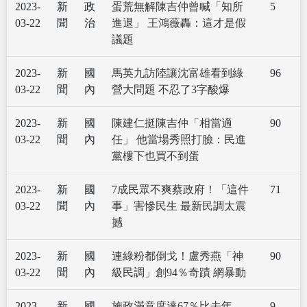
2023-
新
政
蛋荒無解陳吉仲曾喊「知所
5
03-22
聞
治
進退」 王鴻薇轟：這才是假
議題
2023-
新
國
馬英九訪陸讓沈富雄看到綠
96
03-22
聞
內
營大問題 不忍了3字酸爆
2023-
新
國
陳建仁挺陳吉仲「相當適
90
03-22
聞
內
任」 他當場秀照打臉：民進
黨樓下也買不到蛋
2023-
新
國
7成民眾不爽蔡政府！「這件
71
03-22
聞
內
事」害慘民生 最新民調太震
撼
2023-
新
國
連綠粉都倒戈！盧秀燕「神
90
03-22
聞
內
級民調」創94％奇蹟 網暴動
2023-
新
國
施政滿意度達67％比去年
9