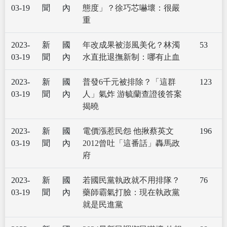
03-19
聞
內
態度」？徐巧芯嚇壞：很嚴
重
2023-
新
國
年改成果被澎風美化？林濁
53
03-19
聞
內
水直批退撫新制：哪有止血
2023-
新
國
普發6千元被排除？「這群
123
03-19
聞
內
人」氣炸 游毓蘭查證後答案
揭曉
2023-
新
國
電價漲惹民怨 他揪蔡英文
196
03-19
聞
內
2012曾吐「這番話」轟馬政
府
2023-
新
國
若國民黨執政就不用排隊？
76
03-19
聞
內
藥師霸氣打臉：現在執政黨
就是民進黨