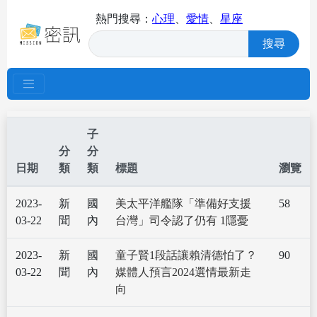
熱門搜尋：
心理
、
愛情
、
星座
搜尋
子
分
分
日期
類
類
標題
瀏覽
2023-
新
國
美太平洋艦隊「準備好支援
58
03-22
聞
內
台灣」司令認了仍有 1隱憂
2023-
新
國
童子賢1段話讓賴清德怕了？
90
03-22
聞
內
媒體人預言2024選情最新走
向