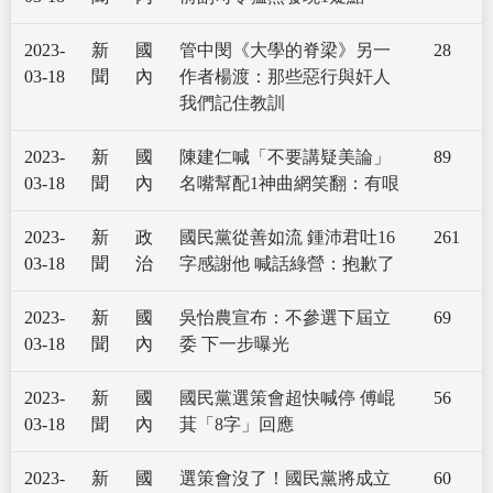
2023-
新
國
管中閔《大學的脊梁》另一
28
03-18
聞
內
作者楊渡：那些惡行與奸人
我們記住教訓
2023-
新
國
陳建仁喊「不要講疑美論」
89
03-18
聞
內
名嘴幫配1神曲網笑翻：有哏
2023-
新
政
國民黨從善如流 鍾沛君吐16
261
03-18
聞
治
字感謝他 喊話綠營：抱歉了
2023-
新
國
吳怡農宣布：不參選下屆立
69
03-18
聞
內
委 下一步曝光
2023-
新
國
國民黨選策會超快喊停 傅崐
56
03-18
聞
內
萁「8字」回應
2023-
新
國
選策會沒了！國民黨將成立
60