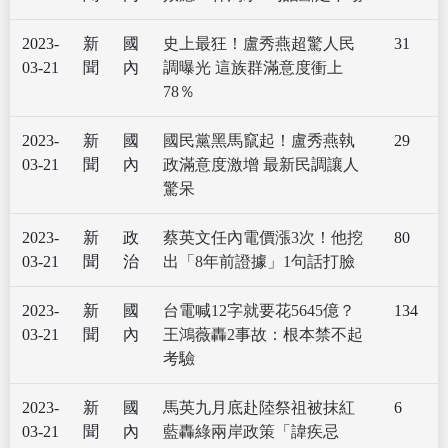
2023-
新
國
史上最狂！盧秀燕超驚人民
31
03-21
聞
內
調曝光 這族群滿意度衝上
78％
2023-
新
國
國民黨黑馬竄起！盧秀燕執
29
03-21
聞
內
政滿意度激增 最新民調讓人
驚呆
2023-
新
政
蔡英文任內電價漲3次！他挖
80
03-21
聞
治
出「8年前證據」1句話打臉
2023-
新
國
台電喊12字就要花5645億？
134
03-21
聞
內
王鴻薇轟2事故：根本禁不起
考驗
2023-
新
國
馬英九月底赴陸祭祖被抹紅
6
03-21
聞
內
藍轟綠兩岸政策「諱疾忌