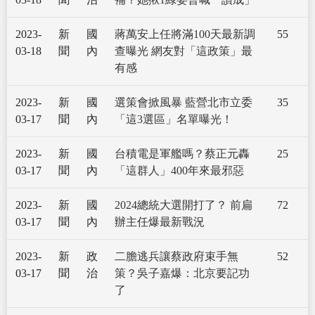
2023-
新
國
蔣萬安上任將滿100天最新調
55
03-18
聞
內
查曝光 網友對「這政策」最
有感
2023-
新
國
選策會掀風暴 藍營北市立委
35
03-17
聞
內
「這3選區」名單曝光！
2023-
新
國
台積電是軍艦嗎？蔡正元轟
25
03-17
聞
內
「這群人」400年來最邪惡
2023-
新
國
2024總統大選開打了？ 前扁
72
03-17
聞
內
辦主任爆最新戰況
2023-
新
政
二膽逃兵讓蔡政府束手無
52
03-17
聞
治
策？吳子嘉爆：北京要記功
了