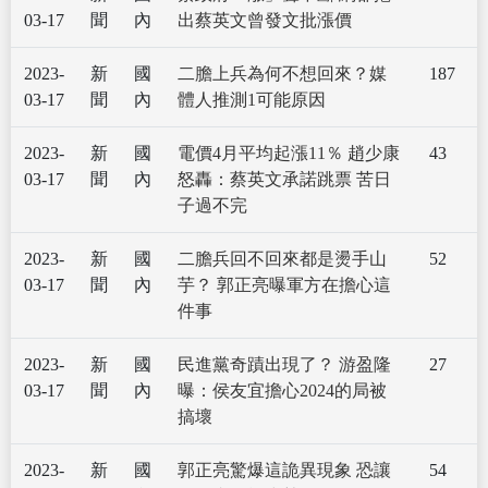
03-17
聞
內
出蔡英文曾發文批漲價
2023-
新
國
二膽上兵為何不想回來？媒
187
03-17
聞
內
體人推測1可能原因
2023-
新
國
電價4月平均起漲11％ 趙少康
43
03-17
聞
內
怒轟：蔡英文承諾跳票 苦日
子過不完
2023-
新
國
二膽兵回不回來都是燙手山
52
03-17
聞
內
芋？ 郭正亮曝軍方在擔心這
件事
2023-
新
國
民進黨奇蹟出現了？ 游盈隆
27
03-17
聞
內
曝：侯友宜擔心2024的局被
搞壞
2023-
新
國
郭正亮驚爆這詭異現象 恐讓
54