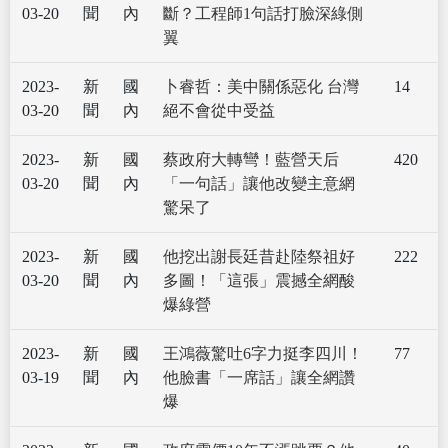
03-20
聞
內
斷？工程師1句話打臉深綠側
翼
2023-
新
國
卜睿哲：美中關係惡化 台灣
14
03-20
聞
內
絕不會從中受益
2023-
新
國
蔡政府大轉彎！藍營天后
420
03-20
聞
內
「一句話」讓他改變主意網
驚呆了
2023-
新
國
他挖出謝長廷昔赴陸祭祖好
222
03-20
聞
內
多圖！「這張」震撼全網酸
爆綠營
2023-
新
國
王鴻薇驚吐6字力挺李四川！
77
03-19
聞
內
他臉書「一席話」讓全網讚
爆